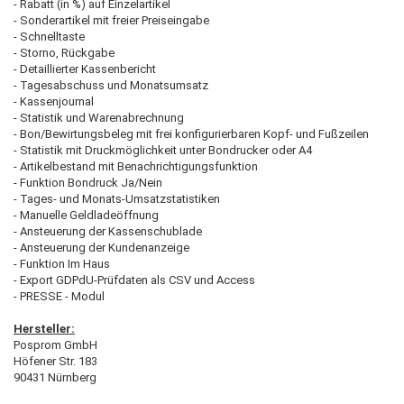
- Rabatt (in %) auf Einzelartikel
- Sonderartikel mit freier Preiseingabe
- Schnelltaste
- Storno, Rückgabe
- Detaillierter Kassenbericht
- Tagesabschuss und Monatsumsatz
- Kassenjournal
- Statistik und Warenabrechnung
- Bon/Bewirtungsbeleg mit frei konfigurierbaren Kopf- und Fußzeilen
- Statistik mit Druckmöglichkeit unter Bondrucker oder A4
- Artikelbestand mit Benachrichtigungsfunktion
- Funktion Bondruck Ja/Nein
- Tages- und Monats-Umsatzstatistiken
- Manuelle Geldladeöffnung
- Ansteuerung der Kassenschublade
- Ansteuerung der Kundenanzeige
- Funktion Im Haus
- Export GDPdU-Prüfdaten als CSV und Access
- PRESSE - Modul
Hersteller:
Posprom GmbH
Höfener Str. 183
90431 Nürnberg