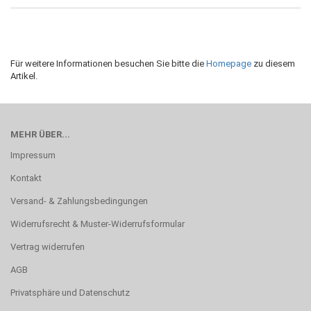
Für weitere Informationen besuchen Sie bitte die
Homepage
zu diesem
Artikel.
MEHR ÜBER...
Impressum
Kontakt
Versand- & Zahlungsbedingungen
Widerrufsrecht & Muster-Widerrufsformular
Vertrag widerrufen
AGB
Privatsphäre und Datenschutz