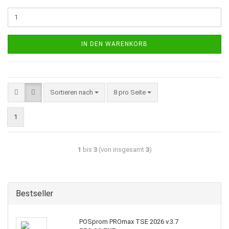
IN DEN WARENKORB
Sortieren nach
8 pro Seite
1
1
bis
3
(von insgesamt
3
)
Bestseller
POSprom PROmax TSE 2026 v.3.7