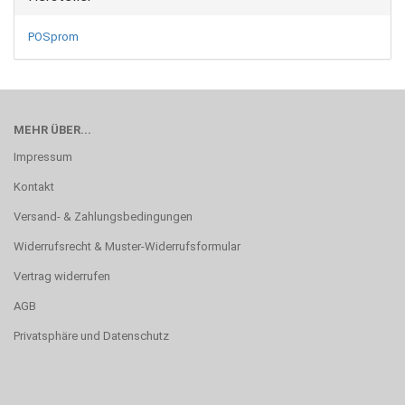
POSprom
MEHR ÜBER...
Impressum
Kontakt
Versand- & Zahlungsbedingungen
Widerrufsrecht & Muster-Widerrufsformular
Vertrag widerrufen
AGB
Privatsphäre und Datenschutz