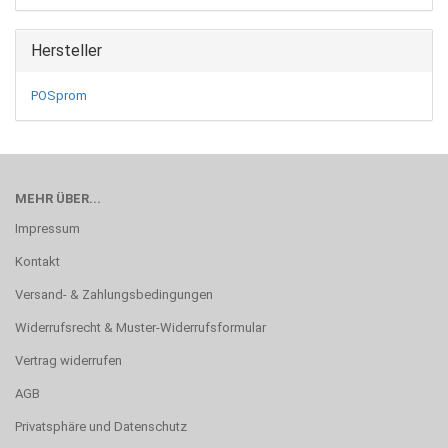
Hersteller
POSprom
MEHR ÜBER...
Impressum
Kontakt
Versand- & Zahlungsbedingungen
Widerrufsrecht & Muster-Widerrufsformular
Vertrag widerrufen
AGB
Privatsphäre und Datenschutz