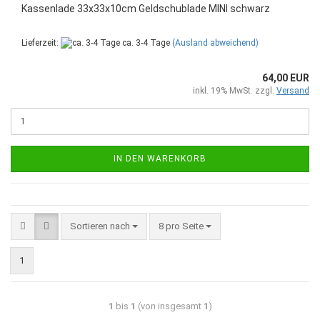
Kassenlade 33x33x10cm Geldschublade MINI schwarz
Lieferzeit:
ca. 3-4 Tage
(Ausland abweichend)
64,00 EUR
inkl. 19% MwSt. zzgl.
Versand
IN DEN WARENKORB
Sortieren nach
8 pro Seite
1
1
bis
1
(von insgesamt
1
)