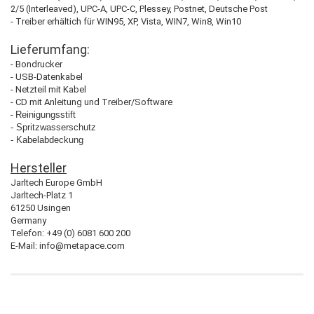
2/5 (Interleaved), UPC-A, UPC-C, Plessey, Postnet, Deutsche Post
- Treiber erhältich für WIN95, XP, Vista, WIN7, Win8, Win10
Lieferumfang:
- Bondrucker
- USB-Datenkabel
- Netzteil mit Kabel
- CD mit Anleitung und Treiber/Software
-
Reinigungsstift
- Spritzwasserschutz
- Kabelabdeckung
Hersteller
Jarltech Europe GmbH
Jarltech-Platz 1
61250 Usingen
Germany
Telefon: +49 (0) 6081 600 200
E-Mail: info@metapace.com