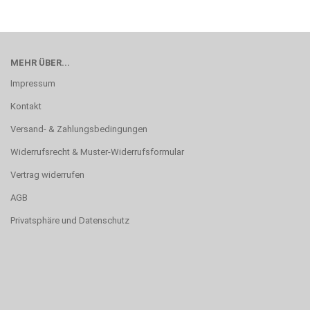
MEHR ÜBER...
Impressum
Kontakt
Versand- & Zahlungsbedingungen
Widerrufsrecht & Muster-Widerrufsformular
Vertrag widerrufen
AGB
Privatsphäre und Datenschutz